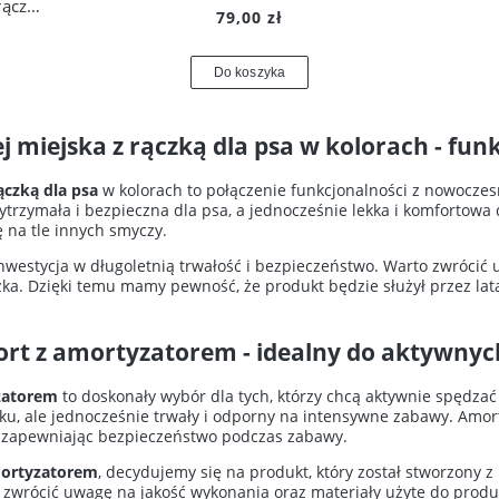
Smycz z liny wspinaczkowej miejska z rączką - Żółty
79,00 zł
Do koszyka
j miejska z rączką dla psa w kolorach - fun
ączką dla psa
w kolorach to połączenie funkcjonalności z nowoczes
trzymała i bezpieczna dla psa, a jednocześnie lekka i komfortowa 
ę na tle innych smyczy.
nwestycja w długoletnią trwałość i bezpieczeństwo. Warto zwrócić
zka. Dzięki temu mamy pewność, że produkt będzie służył przez lat
hort z amortyzatorem - idealny do aktywny
zatorem
to doskonały wybór dla tych, którzy chcą aktywnie spędzać
tyku, ale jednocześnie trwały i odporny na intensywne zabawy. Amo
i, zapewniając bezpieczeństwo podczas zabawy.
mortyzatorem
, decydujemy się na produkt, który został stworzony z
to zwrócić uwagę na jakość wykonania oraz materiały użyte do prod