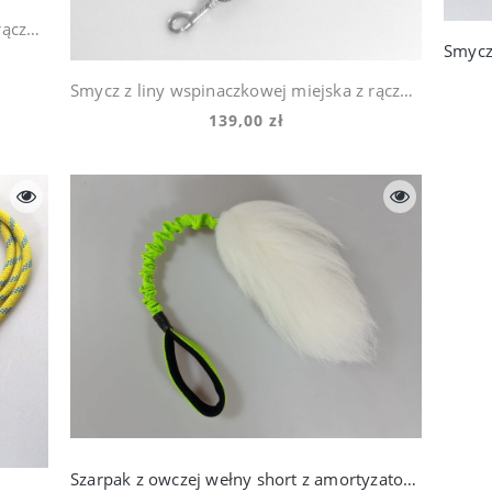
Smycz z liny wspinaczkowej miejska z rączką - Ciemny czerwony z niebieską nitką
Smycz z liny wspinaczkowej miejska z rączką - Czarna z pomarańczową nitką
139,00 zł
Szarpak z owczej wełny short z amortyzatorem