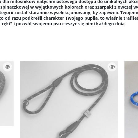
ona dla miłośników natychmiastowego dostępu do unikalnych ak
spinaczkowej w wyjątkowych kolorach oraz szarpaki z owczej weł
tegorii został starannie wyselekcjonowany, by zapewnić Twojemu p
o od razu podkreśli charakter Twojego pupila, to właśnie trafiłe
ęki" i pozwól swojemu psu cieszyć się nimi każdego dnia.