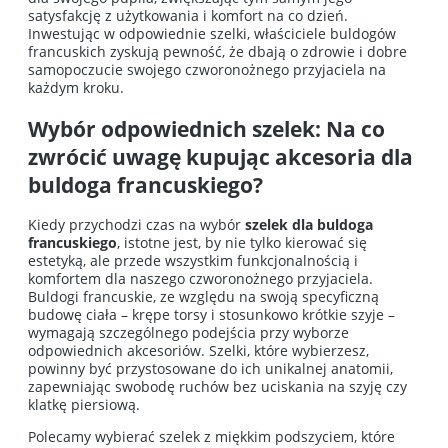
satysfakcję z użytkowania i komfort na co dzień.
Inwestując w odpowiednie szelki, właściciele buldogów
francuskich zyskują pewność, że dbają o zdrowie i dobre
samopoczucie swojego czworonożnego przyjaciela na
każdym kroku.
Wybór odpowiednich szelek: Na co
zwrócić uwagę kupując akcesoria dla
buldoga francuskiego?
Kiedy przychodzi czas na wybór
szelek dla buldoga
francuskiego
, istotne jest, by nie tylko kierować się
estetyką, ale przede wszystkim funkcjonalnością i
komfortem dla naszego czworonożnego przyjaciela.
Buldogi francuskie, ze względu na swoją specyficzną
budowę ciała – krępe torsy i stosunkowo krótkie szyje –
wymagają szczególnego podejścia przy wyborze
odpowiednich akcesoriów. Szelki, które wybierzesz,
powinny być przystosowane do ich unikalnej anatomii,
zapewniając swobodę ruchów bez uciskania na szyję czy
klatkę piersiową.
Polecamy wybierać szelek z miękkim podszyciem, które