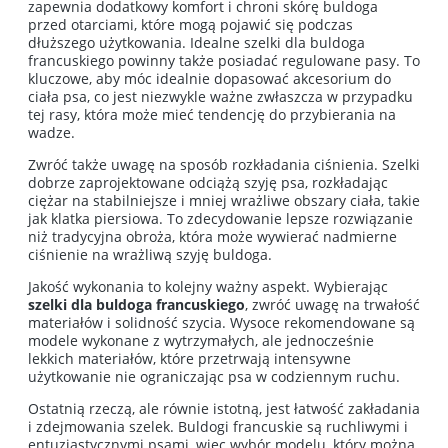
zapewnia dodatkowy komfort i chroni skórę buldoga
przed otarciami, które mogą pojawić się podczas
dłuższego użytkowania. Idealne szelki dla buldoga
francuskiego powinny także posiadać regulowane pasy. To
kluczowe, aby móc idealnie dopasować akcesorium do
ciała psa, co jest niezwykle ważne zwłaszcza w przypadku
tej rasy, która może mieć tendencję do przybierania na
wadze.
Zwróć także uwagę na sposób rozkładania ciśnienia. Szelki
dobrze zaprojektowane odciążą szyję psa, rozkładając
ciężar na stabilniejsze i mniej wrażliwe obszary ciała, takie
jak klatka piersiowa. To zdecydowanie lepsze rozwiązanie
niż tradycyjna obroża, która może wywierać nadmierne
ciśnienie na wrażliwą szyję buldoga.
Jakość wykonania to kolejny ważny aspekt. Wybierając
szelki dla buldoga francuskiego
, zwróć uwagę na trwałość
materiałów i solidność szycia. Wysoce rekomendowane są
modele wykonane z wytrzymałych, ale jednocześnie
lekkich materiałów, które przetrwają intensywne
użytkowanie nie ograniczając psa w codziennym ruchu.
Ostatnią rzeczą, ale równie istotną, jest łatwość zakładania
i zdejmowania szelek. Buldogi francuskie są ruchliwymi i
entuzjastycznymi psami, więc wybór modelu, który można