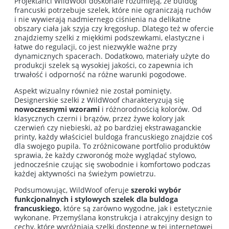
Projektanci WildWoof doskonale rozumieją, że buldog
francuski potrzebuje szelek, które nie ograniczają ruchów
i nie wywierają nadmiernego ciśnienia na delikatne
obszary ciała jak szyja czy kręgosłup. Dlatego też w ofercie
znajdziemy szelki z miękkimi podszewkami, elastyczne i
łatwe do regulacji, co jest niezwykle ważne przy
dynamicznych spacerach. Dodatkowo, materiały użyte do
produkcji szelek są wysokiej jakości, co zapewnia ich
trwałość i odporność na różne warunki pogodowe.
Aspekt wizualny również nie został pominięty.
Designerskie szelki z WildWoof charakteryzują się
nowoczesnymi wzorami
i różnorodnością kolorów. Od
klasycznych czerni i brązów, przez żywe kolory jak
czerwień czy niebieski, aż po bardziej ekstrawaganckie
printy, każdy właściciel buldoga francuskiego znajdzie coś
dla swojego pupila. To zróżnicowane portfolio produktów
sprawia, że każdy czworonóg może wyglądać stylowo,
jednocześnie czując się swobodnie i komfortowo podczas
każdej aktywności na świeżym powietrzu.
Podsumowując, WildWoof oferuje
szeroki wybór
funkcjonalnych i stylowych szelek dla buldoga
francuskiego
, które są zarówno wygodne, jak i estetycznie
wykonane. Przemyślana konstrukcja i atrakcyjny design to
cechy, które wyróżniają szelki dostępne w tej internetowej