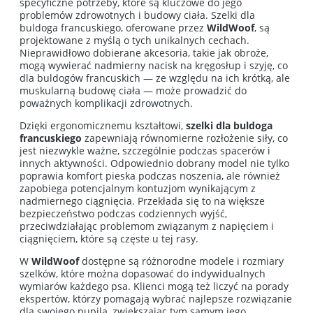
specyficzne potrzeby, które są kluczowe do jego
problemów zdrowotnych i budowy ciała. Szelki dla
buldoga francuskiego, oferowane przez
WildWoof
, są
projektowane z myślą o tych unikalnych cechach.
Nieprawidłowo dobierane akcesoria, takie jak obroże,
mogą wywierać nadmierny nacisk na kręgosłup i szyję, co
dla buldogów francuskich — ze względu na ich krótką, ale
muskularną budowę ciała — może prowadzić do
poważnych komplikacji zdrowotnych.
Dzięki ergonomicznemu kształtowi,
szelki dla buldoga
francuskiego
zapewniają równomierne rozłożenie siły, co
jest niezwykle ważne, szczególnie podczas spacerów i
innych aktywności. Odpowiednio dobrany model nie tylko
poprawia komfort pieska podczas noszenia, ale również
zapobiega potencjalnym kontuzjom wynikającym z
nadmiernego ciągnięcia. Przekłada się to na większe
bezpieczeństwo podczas codziennych wyjść,
przeciwdziałając problemom związanym z napięciem i
ciągnięciem, które są częste u tej rasy.
W
WildWoof
dostępne są różnorodne modele i rozmiary
szelków, które można dopasować do indywidualnych
wymiarów każdego psa. Klienci mogą też liczyć na porady
ekspertów, którzy pomagają wybrać najlepsze rozwiązanie
dla swojego pupila, zwiększając tym samym jego