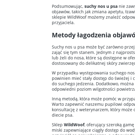
Podsumowując,
suchy nos u psa
nie zaws
objawów, takich jak zmiana apetytu, łzaw
sklepie WildWoof możemy znaleźć odpow
przyjaciela.
Metody łagodzenia objaw
Suchy nos u psa może być zarówno przej
zająć się tym stanem. Jednym z najpros
lub żeli do nosa, które są dostępne w ofe
dostosowany do delikatnej skóry zwierzęc
W przypadku występowania suchego nosa
powinien mieć stały dostęp do świeżej i
do suchego jedzenia. Dodatkowo, można 
odpowiedni poziom wilgotności powietrz
Inną metodą, która może pomóc w przypad
Warto zapewnić naszemu pupilowi odpowied
konsultację z weterynarzem, który może o
diecie psa.
Sklep
WildWoof
, oferujący szeroką gam
miski zapewniające ciągły dostęp do wod