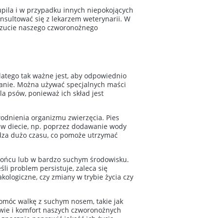
pila i w przypadku innych niepokojących
onsultować się z lekarzem weterynarii. W
czucie naszego czworonożnego
atego tak ważne jest, aby odpowiednio
żanie. Można używać specjalnych maści
la psów, ponieważ ich skład jest
dnienia organizmu zwierzęcia. Pies
w w diecie, np. poprzez dodawanie wody
ędza dużo czasu, co pomoże utrzymać
słońcu lub w bardzo suchym środowisku.
li problem persistuje, zaleca się
kologiczne, czy zmiany w trybie życia czy
omóc walkę z suchym nosem, takie jak
owie i komfort naszych czworonożnych