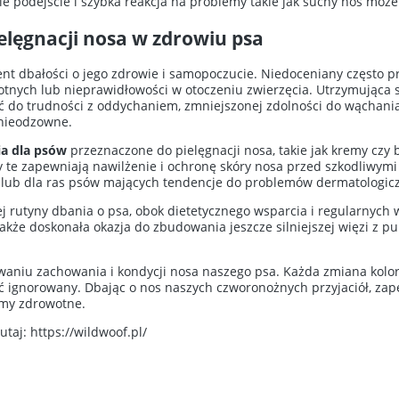
ie podejście i szybka reakcja na problemy takie jak suchy nos może
elęgnacji nosa w zdrowiu psa
nt dbałości o jego zdrowie i samopoczucie. Niedoceniany często pr
nych lub nieprawidłowości w otoczeniu zwierzęcia. Utrzymująca s
do trudności z oddychaniem, zmniejszonej zdolności do wąchania c
 nieodzowne.
ia dla psów
przeznaczone do pielęgnacji nosa, takie jak kremy czy
y te zapewniają nawilżenie i ochronę skóry nosa przed szkodliwymi
lub dla ras psów mających tendencje do problemów dermatologicz
ej rutyny dbania o psa, obok dietetycznego wsparcia i regularnych 
także doskonała okazja do zbudowania jeszcze silniejszej więzi z
niu zachowania i kondycji nosa naszego psa. Każda zmiana koloru
ć ignorowany. Dbając o nos naszych czworonożnych przyjaciół, zap
emy zdrowotne.
tutaj:
https://wildwoof.pl/