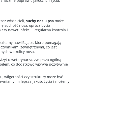
 znacznie poprawić jakość ich życia.
zez właścicieli,
suchy nos u psa
może
ię suchość nosa, oprócz bycia
zy nawet infekcji. Regularna kontrola i
 balsamy nawilżające, które pomagają
 czynnikami zewnętrznymi, co jest
nych w okolicy nosa.
wizyt u weterynarza, zwiększa ogólną
 pupilem, co dodatkowo wpływa pozytywnie
, wilgotności czy struktury może być
ewniamy im lepszą jakość życia i możemy