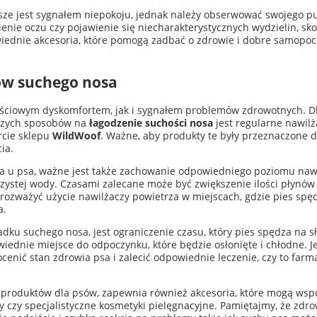
ze jest sygnałem niepokoju, jednak należy obserwować swojego pu
ienie oczu czy pojawienie się niecharakterystycznych wydzielin, sk
iednie akcesoria, które pomogą zadbać o zdrowie i dobre samopo
ów suchego nosa
ściowym dyskomfortem, jak i sygnałem problemów zdrowotnych. Dl
tszych sposobów na
łagodzenie suchości nosa
jest regularne nawil
rcie sklepu
WildWoof
. Ważne, aby produkty te były przeznaczone d
ia.
 u psa, ważne jest także zachowanie odpowiedniego poziomu nawo
 czystej wody. Czasami zalecane może być zwiększenie ilości płynó
rozważyć użycie nawilżaczy powietrza w miejscach, gdzie pies sp
a.
ku suchego nosa, jest ograniczenie czasu, który pies spędza na 
nie miejsce do odpoczynku, które będzie osłonięte i chłodne. Jeś
cenić stan zdrowia psa i zalecić odpowiednie leczenie, czy to farma
ę produktów dla psów, zapewnia również akcesoria, które mogą wsp
y czy specjalistyczne kosmetyki pielęgnacyjne. Pamiętajmy, że zdr