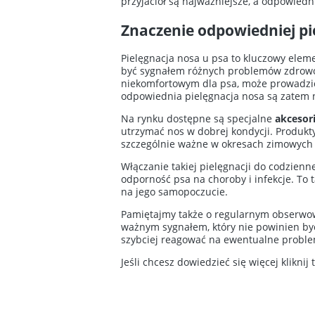
przyjaciół są najważniejsze, a odpowiedn
Znaczenie odpowiedniej pi
Pielęgnacja nosa u psa to kluczowy eleme
być sygnałem różnych problemów zdrowot
niekomfortowym dla psa, może prowadzić 
odpowiednia pielęgnacja nosa są zatem
Na rynku dostępne są specjalne
akcesor
utrzymać nos w dobrej kondycji. Produkt
szczególnie ważne w okresach zimowych 
Włączanie takiej pielęgnacji do codzienn
odporność psa na choroby i infekcje. To 
na jego samopoczucie.
Pamiętajmy także o regularnym obserwowa
ważnym sygnałem, który nie powinien by
szybciej reagować na ewentualne probl
Jeśli chcesz dowiedzieć się więcej kliknij 