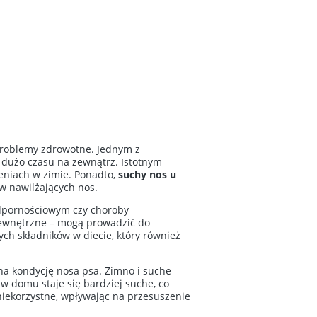
 problemy zdrowotne. Jednym z
h dużo czasu na zewnątrz. Istotnym
eniach w zimie. Ponadto,
suchy nos u
w nawilżających nos.
odpornościowym czy choroby
 wewnętrzne – mogą prowadzić do
rych składników w diecie, który również
a kondycję nosa psa. Zimno i suche
w domu staje się bardziej suche, co
niekorzystne, wpływając na przesuszenie