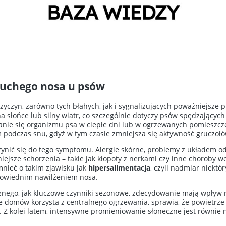
suchego nosa u psów
zyczyn, zarówno tych błahych, jak i sygnalizujących poważniejsze
a słońce lub silny wiatr, co szczególnie dotyczy psów spędzającyc
nie się organizmu psa w ciepłe dni lub w ogrzewanych pomieszcz
odczas snu, gdyż w tym czasie zmniejsza się aktywność gruczołó
ynić się do tego symptomu. Alergie skórne, problemy z układem 
ejsze schorzenia – takie jak kłopoty z nerkami czy inne choroby
nieć o takim zjawisku jak
hipersalimentacja
, czyli nadmiar niektó
powiednim nawilżeniem nosa.
nego, jak kluczowe czynniki sezonowe, zdecydowanie mają wpływ n
e domów korzysta z centralnego ogrzewania, sprawia, że powietrze 
Z kolei latem, intensywne promieniowanie słoneczne jest równie 