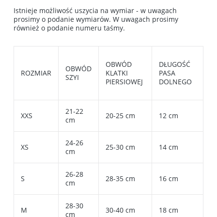
Istnieje możliwość uszycia na wymiar - w uwagach
prosimy o podanie wymiarów. W uwagach prosimy
również o podanie numeru taśmy.
OBWÓD
DŁUGOŚĆ
OBWÓD
ROZMIAR
KLATKI
PASA
SZYI
PIERSIOWEJ
DOLNEGO
21-22
XXS
20-25 cm
12 cm
cm
24-26
XS
25-30 cm
14 cm
cm
26-28
S
28-35 cm
16 cm
cm
28-30
M
30-40 cm
18 cm
cm