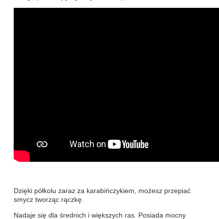
Dzięki półkolu zaraz za karabińczykiem, możesz przepiać
smycz tworząc rączkę.
Nadaje się dla średnich i większych ras. Posiada mocny