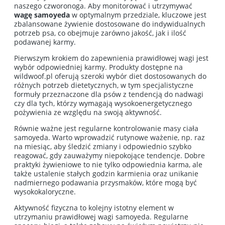
naszego czworonoga. Aby monitorować i utrzymywać
wagę samoyeda
w optymalnym przedziale, kluczowe jest
zbalansowane żywienie dostosowane do indywidualnych
potrzeb psa, co obejmuje zarówno jakość, jak i ilość
podawanej karmy.
Pierwszym krokiem do zapewnienia prawidłowej wagi jest
wybór odpowiedniej karmy. Produkty dostępne na
wildwoof.pl
oferują szeroki wybór diet dostosowanych do
różnych potrzeb dietetycznych, w tym specjalistyczne
formuły przeznaczone dla psów z tendencją do nadwagi
czy dla tych, którzy wymagają wysokoenergetycznego
pożywienia ze względu na swoją aktywność.
Równie ważne jest regularne kontrolowanie masy ciała
samoyeda. Warto wprowadzić rutynowe ważenie, np. raz
na miesiąc, aby śledzić zmiany i odpowiednio szybko
reagować, gdy zauważymy niepokojące tendencje. Dobre
praktyki żywieniowe to nie tylko odpowiednia karma, ale
także ustalenie stałych godzin karmienia oraz unikanie
nadmiernego podawania przysmaków, które mogą być
wysokokaloryczne.
Aktywność fizyczna to kolejny istotny element w
utrzymaniu prawidłowej wagi samoyeda. Regularne