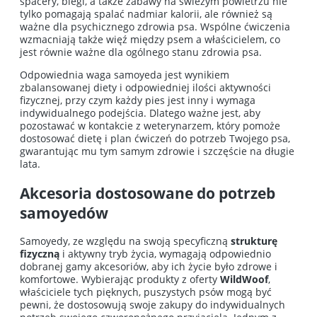
spacery, biegi, a także zabawy na świeżym powietrzu nie
tylko pomagają spalać nadmiar kalorii, ale również są
ważne dla psychicznego zdrowia psa. Wspólne ćwiczenia
wzmacniają także więź między psem a właścicielem, co
jest równie ważne dla ogólnego stanu zdrowia psa.
Odpowiednia waga samoyeda jest wynikiem
zbalansowanej diety i odpowiedniej ilości aktywności
fizycznej, przy czym każdy pies jest inny i wymaga
indywidualnego podejścia. Dlatego ważne jest, aby
pozostawać w kontakcie z weterynarzem, który pomoże
dostosować dietę i plan ćwiczeń do potrzeb Twojego psa,
gwarantując mu tym samym zdrowie i szczęście na długie
lata.
Akcesoria dostosowane do potrzeb
samoyedów
Samoyedy, ze względu na swoją specyficzną
strukturę
fizyczną
i aktywny tryb życia, wymagają odpowiednio
dobranej gamy akcesoriów, aby ich życie było zdrowe i
komfortowe. Wybierając produkty z oferty
WildWoof
,
właściciele tych pięknych, puszystych psów mogą być
pewni, że dostosowują swoje zakupy do indywidualnych