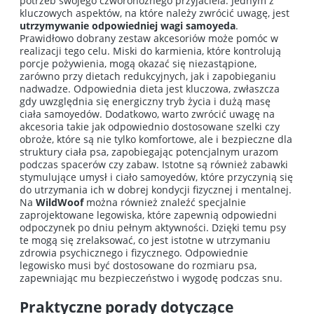
potrzeb swojego czworonożnego przyjaciela. Jednym z
kluczowych aspektów, na które należy zwrócić uwagę, jest
utrzymywanie odpowiedniej wagi samoyeda
.
Prawidłowo dobrany zestaw akcesoriów może pomóc w
realizacji tego celu. Miski do karmienia, które kontrolują
porcje pożywienia, mogą okazać się niezastąpione,
zarówno przy dietach redukcyjnych, jak i zapobieganiu
nadwadze. Odpowiednia dieta jest kluczowa, zwłaszcza
gdy uwzględnia się energiczny tryb życia i dużą masę
ciała samoyedów. Dodatkowo, warto zwrócić uwagę na
akcesoria takie jak odpowiednio dostosowane szelki czy
obroże, które są nie tylko komfortowe, ale i bezpieczne dla
struktury ciała psa, zapobiegając potencjalnym urazom
podczas spacerów czy zabaw. Istotne są również zabawki
stymulujące umysł i ciało samoyedów, które przyczynią się
do utrzymania ich w dobrej kondycji fizycznej i mentalnej.
Na
WildWoof
można również znaleźć specjalnie
zaprojektowane legowiska, które zapewnią odpowiedni
odpoczynek po dniu pełnym aktywności. Dzięki temu psy
te mogą się zrelaksować, co jest istotne w utrzymaniu
zdrowia psychicznego i fizycznego. Odpowiednie
legowisko musi być dostosowane do rozmiaru psa,
zapewniając mu bezpieczeństwo i wygodę podczas snu.
Praktyczne porady dotyczące