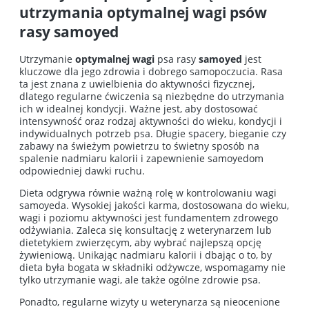
utrzymania optymalnej wagi psów
rasy samoyed
Utrzymanie
optymalnej wagi
psa rasy
samoyed
jest
kluczowe dla jego zdrowia i dobrego samopoczucia. Rasa
ta jest znana z uwielbienia do aktywności fizycznej,
dlatego regularne ćwiczenia są niezbędne do utrzymania
ich w idealnej kondycji. Ważne jest, aby dostosować
intensywność oraz rodzaj aktywności do wieku, kondycji i
indywidualnych potrzeb psa. Długie spacery, bieganie czy
zabawy na świeżym powietrzu to świetny sposób na
spalenie nadmiaru kalorii i zapewnienie samoyedom
odpowiedniej dawki ruchu.
Dieta odgrywa równie ważną rolę w kontrolowaniu wagi
samoyeda. Wysokiej jakości karma, dostosowana do wieku,
wagi i poziomu aktywności jest fundamentem zdrowego
odżywiania. Zaleca się konsultację z weterynarzem lub
dietetykiem zwierzęcym, aby wybrać najlepszą opcję
żywieniową. Unikając nadmiaru kalorii i dbając o to, by
dieta była bogata w składniki odżywcze, wspomagamy nie
tylko utrzymanie wagi, ale także ogólne zdrowie psa.
Ponadto, regularne wizyty u weterynarza są nieocenione