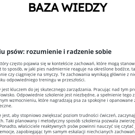
 psów: rozumienie i radzenie sobie
który często pojawia się w kontekście zachowań, które mogą stanowi
st to sposób, w jaki pies nadmiernie reaguje na określone bodźce, tak
anie czy ciągnięcie na smyczy. Te zachowania wynikają głównie z n
braku odpowiedniego treningu w przeszłości.
jest kluczem do jej skutecznego zarządzania. Pracując nad tym p
owisko. Odpowiednie szkolenie jest niezbędne, a spełnienie tego 
nym wzmocnieniu, które nagradzają psa za spokojne i opanowane 
teczne.
jest, aby stopniowo zwiększać poziom trudności ćwiczeń, zaczynają
h. Taki planowany i metodyczny sposób szkolenia pozwala zwierzęc
 Ponadto, właściciele reaktywnych psów powinni nauczyć się czytać 
 emocje, zapobiegając tym samym eskalacji niechcianych zachowań