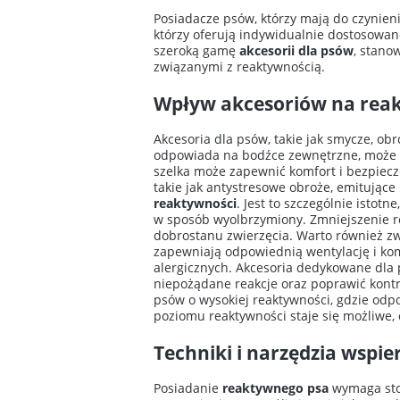
Posiadacze psów, którzy mają do czynieni
którzy oferują indywidualnie dostosowan
szeroką gamę
akcesorii dla psów
, stano
związanymi z reaktywnością.
Wpływ akcesoriów na rea
Akcesoria dla psów, takie jak smycze, ob
odpowiada na bodźce zewnętrzne, może 
szelka może zapewnić komfort i bezpiecze
takie jak antystresowe obroże, emitujące
reaktywności
. Jest to szczególnie istotn
w sposób wyolbrzymiony. Zmniejszenie r
dobrostanu zwierzęcia. Warto również zwr
zapewniają odpowiednią wentylację i komf
alergicznych. Akcesoria dedykowane dla
niepożądane reakcje oraz poprawić kontr
psów o wysokiej reaktywności, gdzie odp
poziomu reaktywności staje się możliwe, 
Techniki i narzędzia wspie
Posiadanie
reaktywnego psa
wymaga stos