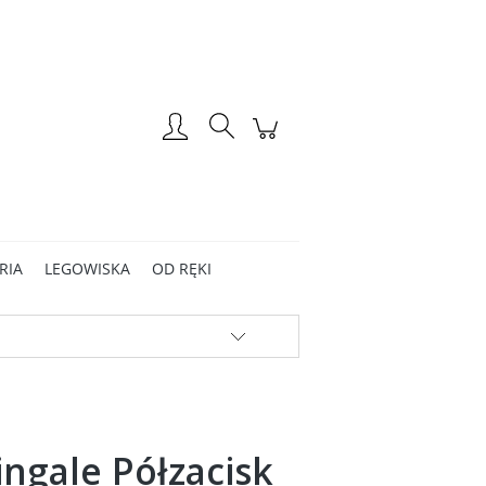
Utwórz konto
Zaloguj się
RIA
LEGOWISKA
OD RĘKI
ngale Półzacisk