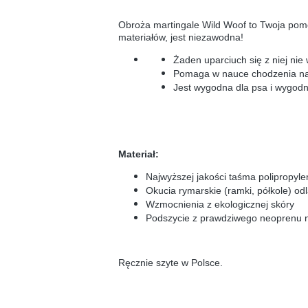
Obroża martingale Wild Woof to Twoja pomo
materiałów, jest niezawodna!
Żaden uparciuch się z niej nie
Pomaga w nauce chodzenia n
Jest wygodna dla psa i wygodn
Materiał:
Najwyższej jakości taśma polipropyl
Okucia rymarskie (ramki, półkole) o
Wzmocnienia z ekologicznej skóry
Podszycie z prawdziwego neoprenu n
Ręcznie szyte w Polsce.