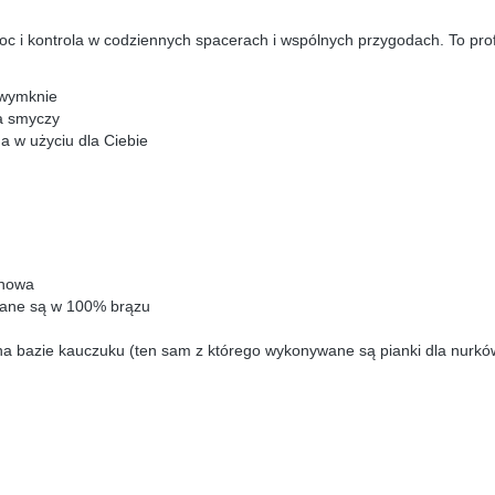
c i kontrola w codziennych spacerach i wspólnych przygodach. To prof
 wymknie
a smyczy
a w użyciu dla Ciebie
enowa
dlane są w 100% brązu
a bazie kauczuku (ten sam z którego wykonywane są pianki dla nurkó