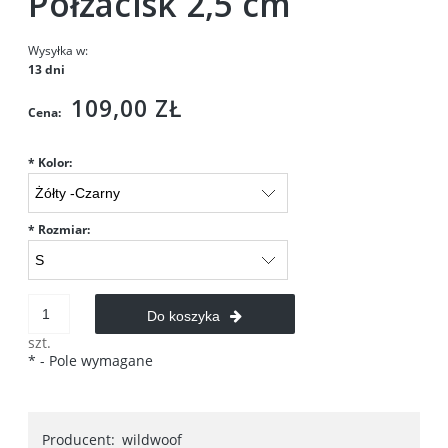
Półzacisk 2,5 cm
Wysyłka w:
13 dni
109,00 ZŁ
Cena:
*
Kolor:
*
Rozmiar:
Do koszyka
szt.
*
- Pole wymagane
Producent:
wildwoof