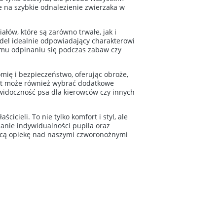
e na szybkie odnalezienie zwierzaka w
łów, które są zarówno trwałe, jak i
odel idealnie odpowiadający charakterowi
emu odpinaniu się podczas zabaw czy
mię i bezpieczeństwo, oferując obroże,
ent może również wybrać dodatkowe
 widoczność psa dla kierowców czy innych
cieli. To nie tylko komfort i styl, ale
anie indywidualności pupila oraz
nującą opiekę nad naszymi czworonożnymi