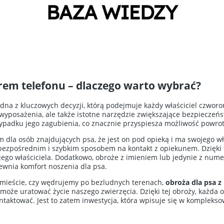
rem telefonu – dlaczego warto wybrać?
edna z kluczowych decyzji, którą podejmuje każdy właściciel czwor
 wyposażenia, ale także istotne narzędzie zwiększające bezpieczeń
zypadku jego zagubienia, co znacznie przyspiesza możliwość powr
dla osób znajdujących psa, że jest on pod opieką i ma swojego wła
bezpośrednim i szybkim sposobem na kontakt z opiekunem. Dzięk
la jego właściciela. Dodatkowo, obroże z imieniem lub jedynie z nu
ewnia komfort noszenia dla psa.
 mieście, czy wędrujemy po bezludnych terenach,
obroża dla psa 
może uratować życie naszego zwierzęcia. Dzięki tej obroży, każda 
ntaktować. Jest to zatem inwestycja, która wpisuje się w kompleks