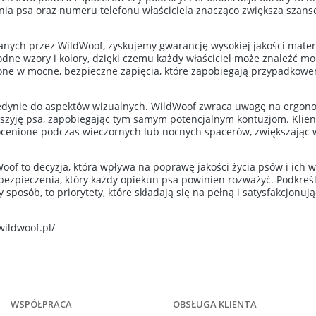
nia psa oraz numeru telefonu właściciela znacząco zwiększa szans
anych przez WildWoof, zyskujemy gwarancję wysokiej jakości materia
dne wzory i kolory, dzięki czemu każdy właściciel może znaleźć m
żone w mocne, bezpieczne zapięcia, które zapobiegają przypadkow
 jedynie do aspektów wizualnych. WildWoof zwraca uwagę na ergono
a szyję psa, zapobiegając tym samym potencjalnym kontuzjom. Kli
nieocenione podczas wieczornych lub nocnych spacerów, zwiększając
 to decyzja, która wpływa na poprawę jakości życia psów i ich właści
zpieczenia, który każdy opiekun psa powinien rozważyć. Podkreśl
y sposób, to priorytety, które składają się na pełną i satysfakcjo
wildwoof.pl/
WSPÓŁPRACA
OBSŁUGA KLIENTA