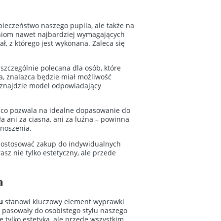
zpieczeństwo naszego pupila, ale także na
waniom nawet najbardziej wymagających
 z którego jest wykonana. Zaleca się
 szczególnie polecana dla osób, które
a, znalazca będzie miał możliwość
y znajdzie model odpowiadający
, co pozwala na idealne dopasowanie do
 ani za ciasna, ani za luźna – powinna
noszenia.
a dostosować zakup do indywidualnych
sz nie tylko estetyczny, ale przede
a
u
stanowi kluczowy element wyprawki
o pasowały do osobistego stylu naszego
e tylko estetyka, ale przede wszystkim