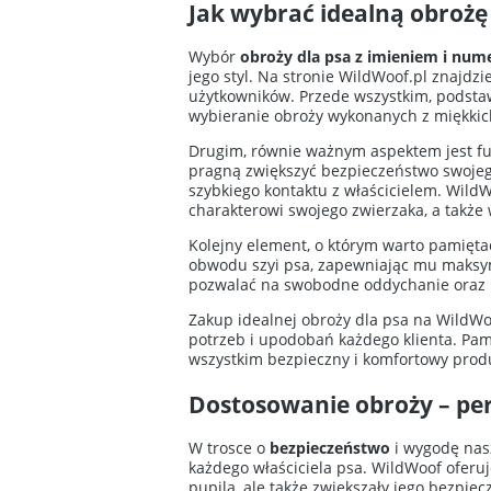
Jak wybrać idealną obrożę
Wybór
obroży dla psa z imieniem i num
jego styl. Na stronie WildWoof.pl znajdz
użytkowników. Przede wszystkim, podstaw
wybieranie obroży wykonanych z miękkich,
Drugim, równie ważnym aspektem jest fu
pragną zwiększyć bezpieczeństwo swojego
szybkiego kontaktu z właścicielem. Wild
charakterowi swojego zwierzaka, a takż
Kolejny element, o którym warto pamięta
obwodu szyi psa, zapewniając mu maksymal
pozwalać na swobodne oddychanie oraz r
Zakup idealnej obroży dla psa na WildWo
potrzeb i upodobań każdego klienta. Pami
wszystkim bezpieczny i komfortowy produ
Dostosowanie obroży – per
W trosce o
bezpieczeństwo
i wygodę na
każdego właściciela psa. WildWoof oferu
pupila, ale także zwiększały jego bezpie