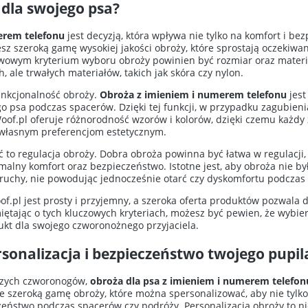
 dla swojego psa?
erem telefonu
jest decyzją, która wpływa nie tylko na komfort i be
iesz szeroką gamę wysokiej jakości obroży, które sprostają oczeki
owym kryterium wyboru obroży powinien być rozmiar oraz materiał,
 ale trwałych materiałów, takich jak skóra czy nylon.
nkcjonalność obroży.
Obroża z imieniem i numerem telefonu
jest
 psa podczas spacerów. Dzięki tej funkcji, w przypadku zagubieni
Woof.pl oferuje różnorodność wzorów i kolorów, dzięki czemu każd
e własnym preferencjom estetycznym.
ć to regulacja obroży. Dobra obroża powinna być łatwa w regulacji
ny komfort oraz bezpieczeństwo. Istotne jest, aby obroża nie była
uchy, nie powodując jednocześnie otarć czy dyskomfortu podczas 
of.pl jest prosty i przyjemny, a szeroka oferta produktów pozwal
ętając o tych kluczowych kryteriach, możesz być pewien, że wybiera
kt dla swojego czworonożnego przyjaciela.
sonalizacja i bezpieczeństwo twojego pupil
szych czworonogów,
obroża dla psa z imieniem i numerem telefon
je szeroką gamę obroży, które można spersonalizować, aby nie tylk
czeństwo podczas spacerów czy podróży. Personalizacja obroży to ni