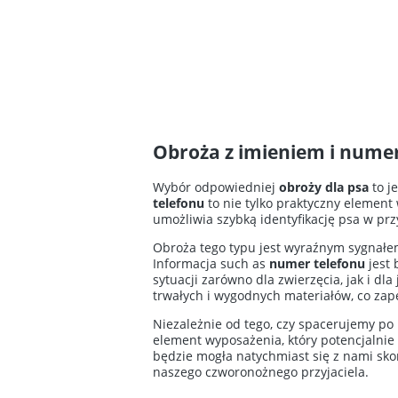
Obroża z imieniem i nume
Wybór odpowiedniej
obroży dla psa
to j
telefonu
to nie tylko praktyczny element
umożliwia szybką identyfikację psa w pr
Obroża tego typu jest wyraźnym sygnałem 
Informacja such as
numer telefonu
jest 
sytuacji zarówno dla zwierzęcia, jak i d
trwałych i wygodnych materiałów, co zap
Niezależnie od tego, czy spacerujemy po
element wyposażenia, który potencjalnie 
będzie mogła natychmiast się z nami sko
naszego czworonożnego przyjaciela.