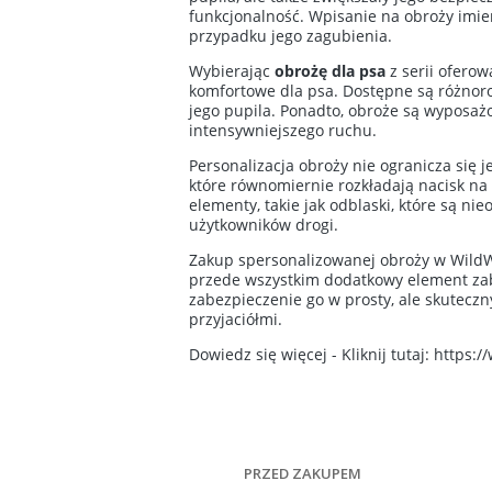
funkcjonalność. Wpisanie na obroży imie
przypadku jego zagubienia.
Wybierając
obrożę dla psa
z serii oferow
komfortowe dla psa. Dostępne są różnoro
jego pupila. Ponadto, obroże są wyposa
intensywniejszego ruchu.
Personalizacja obroży nie ogranicza się
które równomiernie rozkładają nacisk n
elementy, takie jak odblaski, które są 
użytkowników drogi.
Zakup spersonalizowanej obroży w WildWoof
przede wszystkim dodatkowy element zabe
zabezpieczenie go w prosty, ale skuteczn
przyjaciółmi.
Dowiedz się więcej - Kliknij tutaj:
https://
PRZED ZAKUPEM