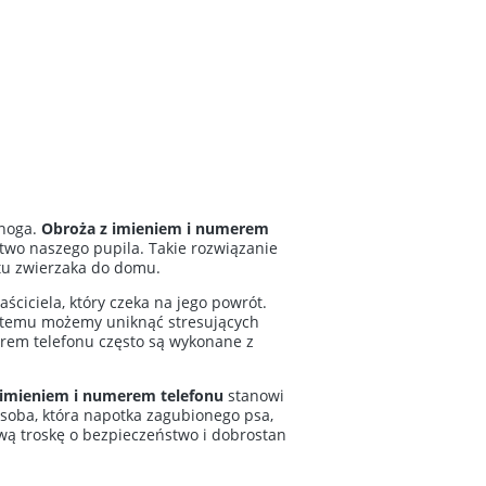
onoga.
Obroża z imieniem i numerem
stwo naszego pupila. Takie rozwiązanie
otu zwierzaka do domu.
ściciela, który czeka na jego powrót.
i temu możemy uniknąć stresujących
merem telefonu często są wykonane z
z imieniem i numerem telefonu
stanowi
osoba, która napotka zagubionego psa,
ową troskę o bezpieczeństwo i dobrostan