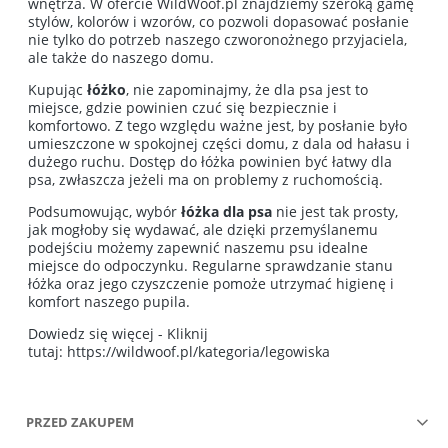
wnętrza. W ofercie WildWoof.pl znajdziemy szeroką gamę
stylów, kolorów i wzorów, co pozwoli dopasować posłanie
nie tylko do potrzeb naszego czworonożnego przyjaciela,
ale także do naszego domu.
Kupując
łóżko
, nie zapominajmy, że dla psa jest to
miejsce, gdzie powinien czuć się bezpiecznie i
komfortowo. Z tego względu ważne jest, by posłanie było
umieszczone w spokojnej części domu, z dala od hałasu i
dużego ruchu. Dostęp do łóżka powinien być łatwy dla
psa, zwłaszcza jeżeli ma on problemy z ruchomością.
Podsumowując, wybór
łóżka dla psa
nie jest tak prosty,
jak mogłoby się wydawać, ale dzięki przemyślanemu
podejściu możemy zapewnić naszemu psu idealne
miejsce do odpoczynku. Regularne sprawdzanie stanu
łóżka oraz jego czyszczenie pomoże utrzymać higienę i
komfort naszego pupila.
Dowiedz się więcej - Kliknij
tutaj: https://wildwoof.pl/kategoria/legowiska
PRZED ZAKUPEM