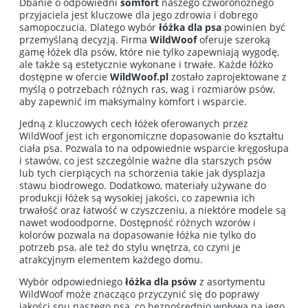
Dbanie o odpowiedni
somfort
naszego czworonożnego
przyjaciela jest kluczowe dla jego zdrowia i dobrego
samopoczucia. Dlatego wybór
łóżka dla psa
powinien być
przemyślaną decyzją. Firma
WildWoof
oferuje szeroką
gamę łóżek dla psów, które nie tylko zapewniają wygodę,
ale także są estetycznie wykonane i trwałe. Każde łóżko
dostępne w ofercie
WildWoof.pl
zostało zaprojektowane z
myślą o potrzebach różnych ras, wag i rozmiarów psów,
aby zapewnić im maksymalny komfort i wsparcie.
Jedną z kluczowych cech łóżek oferowanych przez
WildWoof jest ich ergonomiczne dopasowanie do kształtu
ciała psa. Pozwala to na odpowiednie wsparcie kręgosłupa
i stawów, co jest szczególnie ważne dla starszych psów
lub tych cierpiących na schorzenia takie jak dysplazja
stawu biodrowego. Dodatkowo, materiały używane do
produkcji łóżek są wysokiej jakości, co zapewnia ich
trwałość oraz łatwość w czyszczeniu, a niektóre modele są
nawet wodoodporne. Dostępność różnych wzorów i
kolorów pozwala na dopasowanie łóżka nie tylko do
potrzeb psa, ale też do stylu wnętrza, co czyni je
atrakcyjnym elementem każdego domu.
Wybór odpowiedniego
łóżka dla psów
z asortymentu
WildWoof może znacząco przyczynić się do poprawy
jakości snu naszego psa, co bezpośrednio wpływa na jego