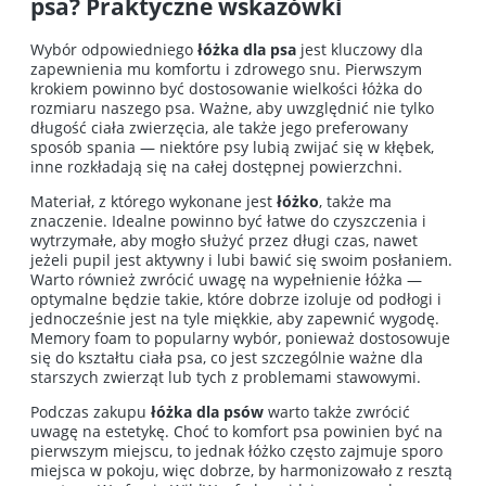
psa? Praktyczne wskazówki
Wybór odpowiedniego
łóżka dla psa
jest kluczowy dla
zapewnienia mu komfortu i zdrowego snu. Pierwszym
krokiem powinno być dostosowanie wielkości łóżka do
rozmiaru naszego psa. Ważne, aby uwzględnić nie tylko
długość ciała zwierzęcia, ale także jego preferowany
sposób spania — niektóre psy lubią zwijać się w kłębek,
inne rozkładają się na całej dostępnej powierzchni.
Materiał, z którego wykonane jest
łóżko
, także ma
znaczenie. Idealne powinno być łatwe do czyszczenia i
wytrzymałe, aby mogło służyć przez długi czas, nawet
jeżeli pupil jest aktywny i lubi bawić się swoim posłaniem.
Warto również zwrócić uwagę na wypełnienie łóżka —
optymalne będzie takie, które dobrze izoluje od podłogi i
jednocześnie jest na tyle miękkie, aby zapewnić wygodę.
Memory foam to popularny wybór, ponieważ dostosowuje
się do kształtu ciała psa, co jest szczególnie ważne dla
starszych zwierząt lub tych z problemami stawowymi.
Podczas zakupu
łóżka dla psów
warto także zwrócić
uwagę na estetykę. Choć to komfort psa powinien być na
pierwszym miejscu, to jednak łóżko często zajmuje sporo
miejsca w pokoju, więc dobrze, by harmonizowało z resztą