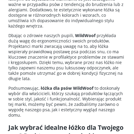
ważne w przypadku psów z tendencją do brudzenia lub z
alergiami. Dodatkowo, te estetycznie wykonane łóżka są
dostępne w różnorodnych kolorach i wzorach, co
umożliwia ich dopasowanie do indywidualnego stylu
każdego wnętrza.
Dbając o zdrowie naszych pupili,
WildWoof
przykłada
dużą wagę do ergonomiczności swoich produktów.
Projektanci marki zwracają uwagę na to, aby łóżka
wspierały prawidłową postawę psa podczas snu, co ma
kluczowe znaczenie w profilaktyce problemów ze stawami
i kręgosłupem. Dzięki temu, wybrane przez nas łóżko nie
tylko zapewni naszemu psu luksusowy odpoczynek, ale
także pomoże utrzymać go w dobrej kondycji fizycznej na
długie lata.
Podsumowując,
łóżka dla psów WildWoof
to doskonały
wybór dla właścicieli, którzy szukają produktów łączących
w sobie styl, jakość i funkcjonalność. Wybierając produkt
tej marki, możemy być pewni, że zadbaliśmy zarówno o
wygodę naszego psa, jak i estetyczny wygląd naszego
domu.
Jak wybrać idealne łóżko dla Twojego