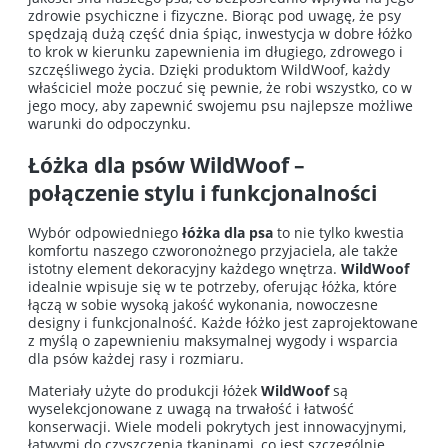
zdrowie psychiczne i fizyczne. Biorąc pod uwagę, że psy
spędzają dużą część dnia śpiąc, inwestycja w dobre łóżko
to krok w kierunku zapewnienia im długiego, zdrowego i
szczęśliwego życia. Dzięki produktom WildWoof, każdy
właściciel może poczuć się pewnie, że robi wszystko, co w
jego mocy, aby zapewnić swojemu psu najlepsze możliwe
warunki do odpoczynku.
Łóżka dla psów WildWoof –
połączenie stylu i funkcjonalności
Wybór odpowiedniego
łóżka dla psa
to nie tylko kwestia
komfortu naszego czworonożnego przyjaciela, ale także
istotny element dekoracyjny każdego wnętrza.
WildWoof
idealnie wpisuje się w te potrzeby, oferując łóżka, które
łączą w sobie wysoką jakość wykonania, nowoczesne
designy i funkcjonalność. Każde łóżko jest zaprojektowane
z myślą o zapewnieniu maksymalnej wygody i wsparcia
dla psów każdej rasy i rozmiaru.
Materiały użyte do produkcji łóżek
WildWoof
są
wyselekcjonowane z uwagą na trwałość i łatwość
konserwacji. Wiele modeli pokrytych jest innowacyjnymi,
łatwymi do czyszczenia tkaninami, co jest szczególnie