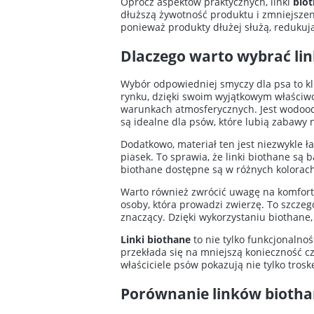
Oprócz aspektów praktycznych, linki
bio
dłuższą żywotność produktu i zmniejszen
ponieważ produkty dłużej służą, redukuj
Dlaczego warto wybrać lin
Wybór odpowiedniej smyczy dla psa to kl
rynku, dzięki swoim wyjątkowym właściwo
warunkach atmosferycznych. Jest wodoodpo
są idealne dla psów, które lubią zabawy
Dodatkowo, materiał ten jest niezwykle ł
piasek. To sprawia, że linki biothane są
biothane dostępne są w różnych kolorach 
Warto również zwrócić uwagę na komfort u
osoby, która prowadzi zwierzę. To szczeg
znaczący. Dzięki wykorzystaniu biothane
Linki biothane
to nie tylko funkcjonalnoś
przekłada się na mniejszą konieczność c
właściciele psów pokazują nie tylko tros
Porównanie linków biotha