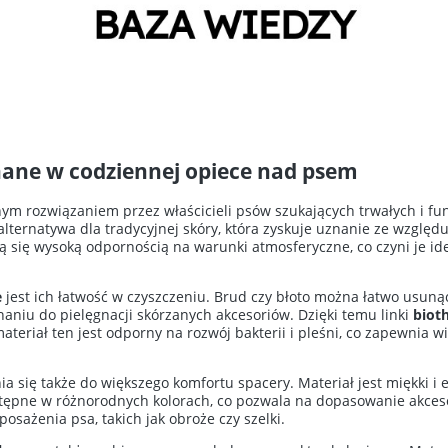
hane w codziennej opiece nad psem
nym rozwiązaniem przez właścicieli psów szukających trwałych i fu
alternatywa dla tradycyjnej skóry, która zyskuje uznanie ze względ
ą się wysoką odpornością na warunki atmosferyczne, co czyni je 
e
jest ich łatwość w czyszczeniu. Brud czy błoto można łatwo usuną
niu do pielęgnacji skórzanych akcesoriów. Dzięki temu linki
biot
teriał ten jest odporny na rozwój bakterii i pleśni, co zapewnia w
a się także do większego komfortu spacery. Materiał jest miękki i e
tępne w różnorodnych kolorach, co pozwala na dopasowanie akces
osażenia psa, takich jak obroże czy szelki.