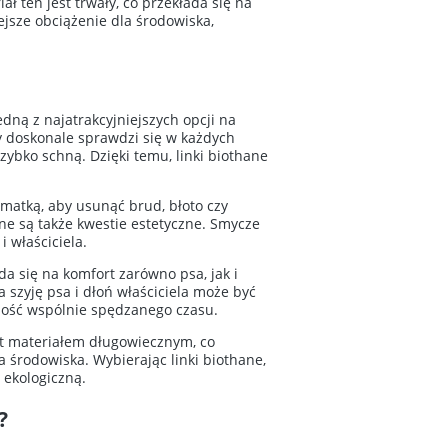
ł ten jest trwały, co przekłada się na
jsze obciążenie dla środowiska,
dną z najatrakcyjniejszych opcji na
y doskonale sprawdzi się w każdych
zybko schną. Dzięki temu, linki biothane
zmatką, aby usunąć brud, błoto czy
tne są także kwestie estetyczne. Smycze
 właściciela.
da się na komfort zarówno psa, jak i
 szyję psa i dłoń właściciela może być
mność wspólnie spędzanego czasu.
est materiałem długowiecznym, co
 środowiska. Wybierając linki biothane,
 ekologiczną.
?