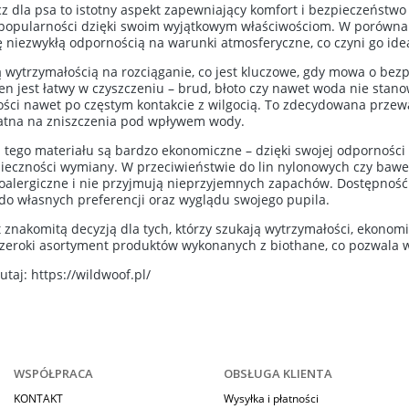
dla psa to istotny aspekt zapewniający komfort i bezpieczeństwo z
popularności dzięki swoim wyjątkowym właściwościom. W porównan
się niezwykłą odpornością na warunki atmosferyczne, co czyni go 
 wytrzymałością na rozciąganie, co jest kluczowe, gdy mowa o bez
en jest łatwy w czyszczeniu – brud, błoto czy nawet woda nie stan
ości nawet po częstym kontakcie z wilgocią. To zdecydowana przewa
datna na zniszczenia pod wpływem wody.
 tego materiału są bardzo ekonomiczne – dzięki swojej odporności
nieczności wymiany. W przeciwieństwie do lin nylonowych czy baweł
oalergiczne i nie przyjmują nieprzyjemnych zapachów. Dostępność
do własnych preferencji oraz wyglądu swojego pupila.
t znakomitą decyzją dla tych, którzy szukają wytrzymałości, ekonom
szeroki asortyment produktów wykonanych z biothane, co pozwala w
tutaj:
https://wildwoof.pl/
WSPÓŁPRACA
OBSŁUGA KLIENTA
KONTAKT
Wysyłka i płatności