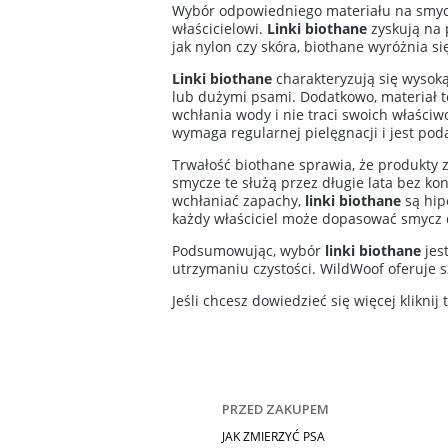
Wybór odpowiedniego materiału na smycz 
właścicielowi.
Linki biothane
zyskują na 
jak nylon czy skóra, biothane wyróżnia 
Linki biothane
charakteryzują się wysoką
lub dużymi psami. Dodatkowo, materiał t
wchłania wody i nie traci swoich właściw
wymaga regularnej pielęgnacji i jest po
Trwałość biothane sprawia, że produkty z
smycze te służą przez długie lata bez ko
wchłaniać zapachy,
linki biothane
są hip
każdy właściciel może dopasować smycz 
Podsumowując, wybór
linki biothane
jes
utrzymaniu czystości. WildWoof oferuje 
Jeśli chcesz dowiedzieć się więcej kliknij 
PRZED ZAKUPEM
JAK ZMIERZYĆ PSA