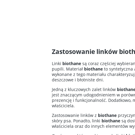
Zastosowanie linków biot
Linki
biothane
są coraz częściej wybiera
pupili. Materiał
biothane
to syntetyczna 
wykonane z tego materiału charakteryzuj
deszczowe i błotniste dni.
Jedną z kluczowych zalet linków
biothan
jest znaczącym udogodnieniem w porówna
prezencję i funkcjonalność. Dodatkowo, ma
właściciela.
Zastosowanie linków z
biothane
przyczyni
skóry psa. Ponadto, linki
biothane
są dos
właściciela oraz do innych elementów wyp