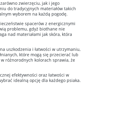
arówno zwierzęciu, jak i jego
iu do tradycyjnych materiałów takich
idealnym wyborem na każdą pogodę.
pieczeństwie spacerów z energicznymi
owią problemu, gdyż biothane nie
ga nad materiałami jak skóra, która
 na uszkodzenia i łatwości w utrzymaniu,
nianych, które mogą się przecierać lub
 w różnorodnych kolorach sprawia, że
icznej efektywności oraz łatwości w
ybrać idealną opcję dla każdego psiaka.