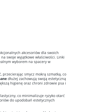
nkcjonalnych akcesoriów dla swoich
u na swoje wyjątkowe właściwości. Linki
idealnym wyborem na spacery w
ć, przecierając smycz mokrą szmatką, co
hane
dłużej zachowują swoją estetyczną
iększą higienę oraz chroni zdrowie psa i
lastyczny, co minimalizuje ryzyko otarć
oriów do upodobań estetycznych