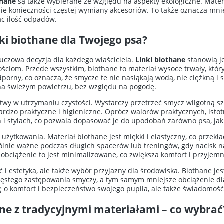
thane
są także wybierane ze względu na aspekty ekologiczne. Materia
ie konieczności częstej wymiany akcesoriów. To także oznacza mnie
ąc ilość odpadów.
ki biothane dla Twojego psa?
uczowa decyzja dla każdego właściciela.
Linki biothane
stanowią je
ściom. Przede wszystkim, biothane to materiał wysoce trwały, któr
rny, co oznacza, że smycze te nie nasiąkają wodą, nie ciężkną i s
 na świeżym powietrzu, bez względu na pogodę.
atwy w utrzymaniu czystości. Wystarczy przetrzeć smycz wilgotną s
 bardzo praktyczne i higieniczne. Oprócz walorów praktycznych, isto
i stylach, co pozwala dopasować je do upodobań zarówno psa, jak i
żytkowania. Materiał biothane jest miękki i elastyczny, co przekła
ólnie ważne podczas długich spacerów lub treningów, gdy nacisk na
, obciążenie to jest minimalizowane, co zwiększa komfort i przyje
ć i estetyka, ale także wybór przyjazny dla środowiska. Biothane j
zęstego zastępowania smyczy, a tym samym mniejsze obciążenie dla
kę o komfort i bezpieczeństwo swojego pupila, ale także świadomość
ne z tradycyjnymi materiałami – co wybrać