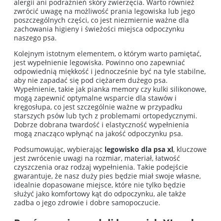
alergii ani podrażnień skóry zwierzęcia. Warto również
zwrócić uwagę na możliwość prania legowiska lub jego
poszczególnych części, co jest niezmiernie ważne dla
zachowania higieny i świeżości miejsca odpoczynku
naszego psa.
Kolejnym istotnym elementem, o którym warto pamiętać,
jest wypełnienie legowiska. Powinno ono zapewniać
odpowiednią miękkość i jednocześnie być na tyle stabilne,
aby nie zapadać się pod ciężarem dużego psa.
Wypełnienie, takie jak pianka memory czy kulki silikonowe,
mogą zapewnić optymalne wsparcie dla stawów i
kręgosłupa, co jest szczególnie ważne w przypadku
starszych psów lub tych z problemami ortopedycznymi.
Dobrze dobrana twardość i elastyczność wypełnienia
mogą znacząco wpłynąć na jakość odpoczynku psa.
Podsumowując, wybierając
legowisko dla psa xl
, kluczowe
jest zwrócenie uwagi na rozmiar, materiał, łatwość
czyszczenia oraz rodzaj wypełnienia. Takie podejście
gwarantuje, że nasz duży pies będzie miał swoje własne,
idealnie dopasowane miejsce, które nie tylko będzie
służyć jako komfortowy kąt do odpoczynku, ale także
zadba o jego zdrowie i dobre samopoczucie.