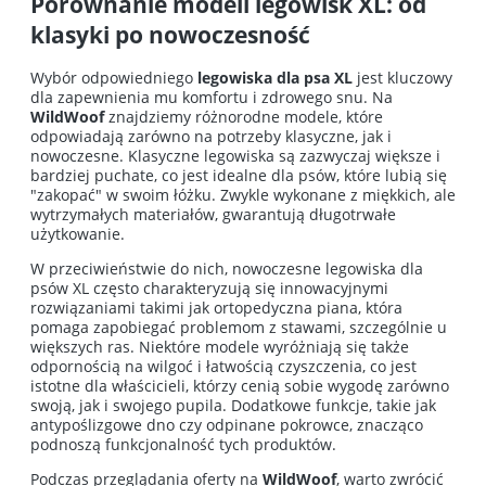
Porównanie modeli legowisk XL: od
klasyki po nowoczesność
Wybór odpowiedniego
legowiska dla psa XL
jest kluczowy
dla zapewnienia mu komfortu i zdrowego snu. Na
WildWoof
znajdziemy różnorodne modele, które
odpowiadają zarówno na potrzeby klasyczne, jak i
nowoczesne. Klasyczne legowiska są zazwyczaj większe i
bardziej puchate, co jest idealne dla psów, które lubią się
"zakopać" w swoim łóżku. Zwykle wykonane z miękkich, ale
wytrzymałych materiałów, gwarantują długotrwałe
użytkowanie.
W przeciwieństwie do nich, nowoczesne legowiska dla
psów XL często charakteryzują się innowacyjnymi
rozwiązaniami takimi jak ortopedyczna piana, która
pomaga zapobiegać problemom z stawami, szczególnie u
większych ras. Niektóre modele wyróżniają się także
odpornością na wilgoć i łatwością czyszczenia, co jest
istotne dla właścicieli, którzy cenią sobie wygodę zarówno
swoją, jak i swojego pupila. Dodatkowe funkcje, takie jak
antypoślizgowe dno czy odpinane pokrowce, znacząco
podnoszą funkcjonalność tych produktów.
Podczas przeglądania oferty na
WildWoof
, warto zwrócić