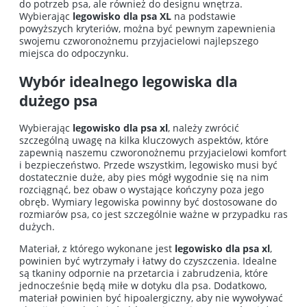
do potrzeb psa, ale również do designu wnętrza.
Wybierając
legowisko dla psa XL
na podstawie
powyższych kryteriów, można być pewnym zapewnienia
swojemu czworonożnemu przyjacielowi najlepszego
miejsca do odpoczynku.
Wybór idealnego legowiska dla
dużego psa
Wybierając
legowisko dla psa xl
, należy zwrócić
szczególną uwagę na kilka kluczowych aspektów, które
zapewnią naszemu czworonożnemu przyjacielowi komfort
i bezpieczeństwo. Przede wszystkim, legowisko musi być
dostatecznie duże, aby pies mógł wygodnie się na nim
rozciągnąć, bez obaw o wystające kończyny poza jego
obręb. Wymiary legowiska powinny być dostosowane do
rozmiarów psa, co jest szczególnie ważne w przypadku ras
dużych.
Materiał, z którego wykonane jest
legowisko dla psa xl
,
powinien być wytrzymały i łatwy do czyszczenia. Idealne
są tkaniny odpornie na przetarcia i zabrudzenia, które
jednocześnie będą miłe w dotyku dla psa. Dodatkowo,
materiał powinien być hipoalergiczny, aby nie wywoływać