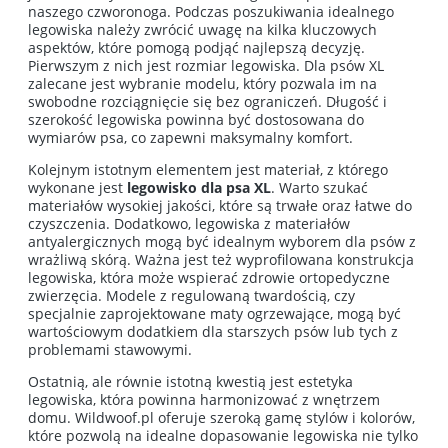
naszego czworonoga. Podczas poszukiwania idealnego
legowiska należy zwrócić uwagę na kilka kluczowych
aspektów, które pomogą podjąć najlepszą decyzję.
Pierwszym z nich jest rozmiar legowiska. Dla psów XL
zalecane jest wybranie modelu, który pozwala im na
swobodne rozciągnięcie się bez ograniczeń. Długość i
szerokość legowiska powinna być dostosowana do
wymiarów psa, co zapewni maksymalny komfort.
Kolejnym istotnym elementem jest materiał, z którego
wykonane jest
legowisko dla psa XL
. Warto szukać
materiałów wysokiej jakości, które są trwałe oraz łatwe do
czyszczenia. Dodatkowo, legowiska z materiałów
antyalergicznych mogą być idealnym wyborem dla psów z
wrażliwą skórą. Ważna jest też wyprofilowana konstrukcja
legowiska, która może wspierać zdrowie ortopedyczne
zwierzęcia. Modele z regulowaną twardością, czy
specjalnie zaprojektowane maty ogrzewające, mogą być
wartościowym dodatkiem dla starszych psów lub tych z
problemami stawowymi.
Ostatnią, ale równie istotną kwestią jest estetyka
legowiska, która powinna harmonizować z wnętrzem
domu. Wildwoof.pl oferuje szeroką gamę stylów i kolorów,
które pozwolą na idealne dopasowanie legowiska nie tylko