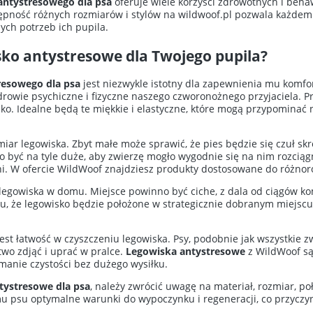
antystresowego dla psa
oferuje wiele korzyści zdrowotnych i behaw
ępność różnych rozmiarów i stylów na wildwoof.pl pozwala każdemu
ch potrzeb ich pupila.
sko antystresowe dla Twojego pupila?
resowego dla psa
jest niezwykle istotny dla zapewnienia mu komfo
rowie psychiczne i fizyczne naszego czworonożnego przyjaciela. P
sko. Idealne będą te miękkie i elastyczne, które mogą przypominać 
iar legowiska. Zbyt małe może sprawić, że pies będzie się czuł sk
 być na tyle duże, aby zwierzę mogło wygodnie się na nim rozciągn
i. W ofercie
WildWoof
znajdziesz produkty dostosowane do różnorod
egowiska w domu. Miejsce powinno być ciche, z dala od ciągów k
, że legowisko będzie położone w strategicznie dobranym miejscu, 
st łatwość w czyszczeniu legowiska. Psy, podobnie jak wszystkie z
two zdjąć i uprać w pralce.
Legowiska antystresowe
z WildWoof są
manie czystości bez dużego wysiłku.
tystresowe dla psa
, należy zwrócić uwagę na materiał, rozmiar, po
 psu optymalne warunki do wypoczynku i regeneracji, co przyczyni