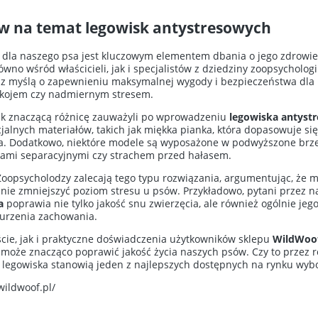
ów na temat legowisk antystresowych
dla naszego psa jest kluczowym elementem dbania o jego zdrowie
wno wśród właścicieli, jak i specjalistów z dziedziny zoopsycholog
e z myślą o zapewnieniu maksymalnej wygody i bezpieczeństwa dla 
pokojem czy nadmiernym stresem.
jak znaczącą różnicę zauważyli po wprowadzeniu
legowiska antyst
jalnych materiałów, takich jak miękka pianka, która dopasowuje się
a. Dodatkowo, niektóre modele są wyposażone w podwyższone brzegi
ękami separacyjnymi czy strachem przed hałasem.
opsycholodzy zalecają tego typu rozwiązania, argumentując, że mie
nie zmniejszyć poziom stresu u psów. Przykładowo, pytani przez na
a
poprawia nie tylko jakość snu zwierzęcia, ale również ogólnie jeg
burzenia zachowania.
e, jak i praktyczne doświadczenia użytkowników sklepu
WildWoo
może znacząco poprawić jakość życia naszych psów. Czy to przez r
e legowiska stanowią jeden z najlepszych dostępnych na rynku wy
wildwoof.pl/