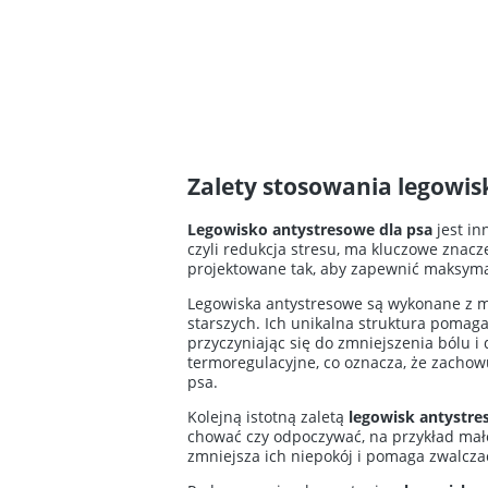
Zalety stosowania legowis
Legowisko antystresowe dla psa
jest in
czyli redukcja stresu, ma kluczowe znac
projektowane tak, aby zapewnić maksymal
Legowiska antystresowe są wykonane z mi
starszych. Ich unikalna struktura pomaga
przyczyniając się do zmniejszenia bólu i
termoregulacyjne, co oznacza, że zachowu
psa.
Kolejną istotną zaletą
legowisk antystre
chować czy odpoczywać, na przykład małe 
zmniejsza ich niepokój i pomaga zwalcza