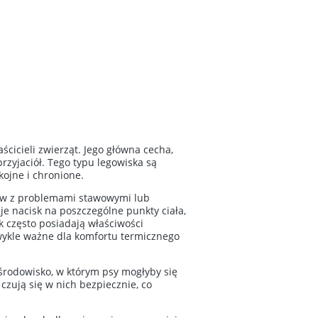
cicieli zwierząt. Jego główna cecha,
zyjaciół. Tego typu legowiska są
ojne i chronione.
psów z problemami stawowymi lub
e nacisk na poszczególne punkty ciała,
k często posiadają właściwości
ezwykle ważne dla komfortu termicznego
 środowisko, w którym psy mogłyby się
czują się w nich bezpiecznie, co