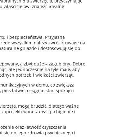
ioralnych dla zwierzęcia, przyczyniając
 właścicielowi znaleźć idealne
rtu i bezpieczeństwa. Przyjazne
rzede wszystkim należy zwrócić uwagę na
naturalne gniazdo i dostosowują się do
rępowany, a zbyt duże – zagubiony. Dobre
ąć, ale jednocześnie na tyle małe, aby
nych potrzeb i wielkości zwierząt.
omunikacyjnych w domu, co zwiększa
pies łatwiej osiągnie stan spokoju i
wierzęta, mogą brudzić, dlatego ważne
 zaprojektowane z myślą o higienie i
łożenie oraz łatwość czyszczenia
 się do jego zdrowia psychicznego i