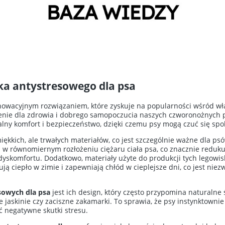
ka antystresowego dla psa
nowacyjnym rozwiązaniem, które zyskuje na popularności wśród właś
zenie dla zdrowia i dobrego samopoczucia naszych czworonożnych pr
ny komfort i bezpieczeństwo, dzięki czemu psy mogą czuć się spok
ękkich, ale trwałych materiałów, co jest szczególnie ważne dla 
 w równomiernym rozłożeniu ciężaru ciała psa, co znacznie redukuj
 dyskomfortu. Dodatkowo, materiały użyte do produkcji tych legowis
ją ciepło w zimie i zapewniają chłód w cieplejsze dni, co jest ni
sowych dla psa
jest ich design, który często przypomina naturalne
jaskinie czy zaciszne zakamarki. To sprawia, że psy instynktownie 
ć negatywne skutki stresu.