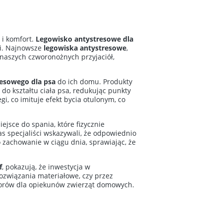
 i komfort.
Legowisko antystresowe dla
ii. Najnowsze
legowiska antystresowe
,
naszych czworonożnych przyjaciół,
resowego dla psa
do ich domu. Produkty
 do kształtu ciała psa, redukując punkty
, co imituje efekt bycia otulonym, co
jsce do spania, które fizycznie
s specjaliści wskazywali, że odpowiednio
o zachowanie w ciągu dnia, sprawiając, że
f
, pokazują, że inwestycja w
ozwiązania materiałowe, czy przez
borów dla opiekunów zwierząt domowych.