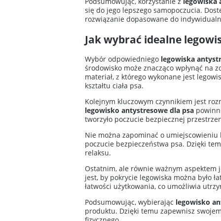
Podsumowując, korzystanie z
legowiska 
się do jego lepszego samopoczucia. Dost
rozwiązanie dopasowane do indywidualny
Jak wybrać idealne legowi
Wybór odpowiedniego
legowiska antyst
środowisko może znacząco wpłynąć na zd
materiał, z którego wykonane jest legowi
kształtu ciała psa.
Kolejnym kluczowym czynnikiem jest rozm
legowisko antystresowe dla psa
powinno
tworzyło poczucie bezpiecznej przestrzen
Nie można zapominać o umiejscowieniu l
poczucie bezpieczeństwa psa. Dzięki temu
relaksu.
Ostatnim, ale równie ważnym aspektem je
jest, by pokrycie legowiska można było ła
łatwości użytkowania, co umożliwia utrzy
Podsumowując, wybierając
legowisko an
produktu. Dzięki temu zapewnisz swojemu
fizycznego.