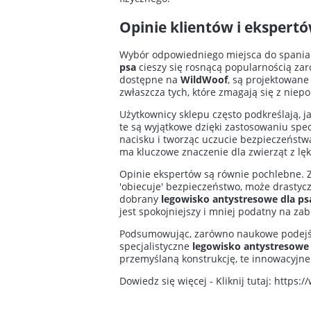
Opinie klientów i ekspert
Wybór odpowiedniego miejsca do spania 
psa
cieszy się rosnącą popularnością zaró
dostępne na
WildWoof
, są projektowan
zwłaszcza tych, które zmagają się z nie
Użytkownicy sklepu często podkreślają, 
te są wyjątkowe dzięki zastosowaniu spec
nacisku i tworząc uczucie bezpieczeństw
ma kluczowe znaczenie dla zwierząt z l
Opinie ekspertów są równie pochlebne. Zo
'obiecuje' bezpieczeństwo, może drastycz
dobrany
legowisko antystresowe dla ps
jest spokojniejszy i mniej podatny na za
Podsumowując, zarówno naukowe podejści
specjalistyczne
legowisko antystresowe
przemyślaną konstrukcję, te innowacyjn
Dowiedz się więcej - Kliknij tutaj:
https://