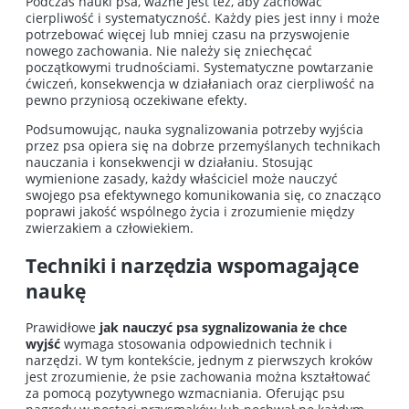
Podczas nauki psa, ważne jest też, aby zachować
cierpliwość i systematyczność. Każdy pies jest inny i może
potrzebować więcej lub mniej czasu na przyswojenie
nowego zachowania. Nie należy się zniechęcać
początkowymi trudnościami. Systematyczne powtarzanie
ćwiczeń, konsekwencja w działaniach oraz cierpliwość na
pewno przyniosą oczekiwane efekty.
Podsumowując, nauka sygnalizowania potrzeby wyjścia
przez psa opiera się na dobrze przemyślanych technikach
nauczania i konsekwencji w działaniu. Stosując
wymienione zasady, każdy właściciel może nauczyć
swojego psa efektywnego komunikowania się, co znacząco
poprawi jakość wspólnego życia i zrozumienie między
zwierzakiem a człowiekiem.
Techniki i narzędzia wspomagające
naukę
Prawidłowe
jak nauczyć psa sygnalizowania że chce
wyjść
wymaga stosowania odpowiednich technik i
narzędzi. W tym kontekście, jednym z pierwszych kroków
jest zrozumienie, że psie zachowania można kształtować
za pomocą pozytywnego wzmacniania. Oferując psu