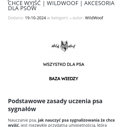
CHCE WYJŚĆ | WILDWOOF | AKCESORIA
DLA PSÓW
Dodano:
19-10-2024
w kategorii:
-
autor:
WildWoof
Podstawowe zasady uczenia psa
sygnałów
Nauczanie psa,
jak nauczyć psa sygnalizowania że chce
wyjść
, jest niezwykle przydatną umiejętnością, która