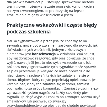
dla psów
z WildWoof.pl i stosując sprawdzone metody
treningowe, możemy znacznie poprawić komunikację z
naszym czworonogiem, co przełoży się na lepsze
zrozumienie między właścicielem a psem.
Praktyczne wskazówki i częste błędy
podczas szkolenia
Nauka sygnalizowania przez psa, że chce wyjść na
zewnątrz, może być wyzwaniem zarówno dla nowych, jak i
doświadczonych właścicieli. Jednym z kluczowych
elementów jest
konsekwencja
w działaniu. Ważne jest,
aby każdorazowo reagować, gdy pies pokazuje, że chce
wyjść, nawet jeśli jest to niezwykle wcześnie rano lub
późno w nocy. Ignorowanie tych sygnałów może sprawić,
że pies przestanie je wysyłać, co może prowadzić do
niechcianych zachowań, takich jak załatwianie się w
domu.
Błędem
, który często popełniają opiekunowie, jest
karanie psa, kiedy ten załatwia się w domu, zamiast
pochwalić go za próby komunikacji. Zamiast złości, należy
wprowadzić system nagród za każdy raz, kiedy pies
sygnalizuje chęć wyjścia i robi to na zewnątrz. Można użyć
smakołyków lub pochwał, co zwiększy
prawdopodobieństwo, że pies będzie chętnie powtarzał