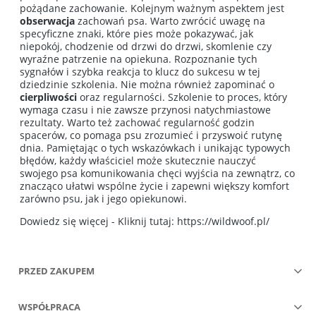
pożądane zachowanie. Kolejnym ważnym aspektem jest
obserwacja
zachowań psa. Warto zwrócić uwagę na
specyficzne znaki, które pies może pokazywać, jak
niepokój, chodzenie od drzwi do drzwi, skomlenie czy
wyraźne patrzenie na opiekuna. Rozpoznanie tych
sygnałów i szybka reakcja to klucz do sukcesu w tej
dziedzinie szkolenia. Nie można również zapominać o
cierpliwości
oraz regularności. Szkolenie to proces, który
wymaga czasu i nie zawsze przynosi natychmiastowe
rezultaty. Warto też zachować regularność godzin
spacerów, co pomaga psu zrozumieć i przyswoić rutynę
dnia. Pamiętając o tych wskazówkach i unikając typowych
błędów, każdy właściciel może skutecznie nauczyć
swojego psa komunikowania chęci wyjścia na zewnątrz, co
znacząco ułatwi wspólne życie i zapewni większy komfort
zarówno psu, jak i jego opiekunowi.
Dowiedz się więcej - Kliknij tutaj:
https://wildwoof.pl/
PRZED ZAKUPEM
WSPÓŁPRACA