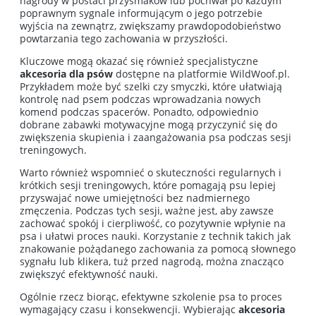
nagrody w postaci przysmaków lub pochwał po każdym
poprawnym sygnale informującym o jego potrzebie
wyjścia na zewnątrz, zwiększamy prawdopodobieństwo
powtarzania tego zachowania w przyszłości.
Kluczowe mogą okazać się również specjalistyczne
akcesoria dla psów
dostępne na platformie WildWoof.pl.
Przykładem może być szelki czy smyczki, które ułatwiają
kontrolę nad psem podczas wprowadzania nowych
komend podczas spacerów. Ponadto, odpowiednio
dobrane zabawki motywacyjne mogą przyczynić się do
zwiększenia skupienia i zaangażowania psa podczas sesji
treningowych.
Warto również wspomnieć o skuteczności regularnych i
krótkich sesji treningowych, które pomagają psu lepiej
przyswajać nowe umiejętności bez nadmiernego
zmęczenia. Podczas tych sesji, ważne jest, aby zawsze
zachować spokój i cierpliwość, co pozytywnie wpłynie na
psa i ułatwi proces nauki. Korzystanie z technik takich jak
znakowanie pożądanego zachowania za pomocą słownego
sygnału lub klikera, tuż przed nagrodą, można znacząco
zwiększyć efektywność nauki.
Ogólnie rzecz biorąc, efektywne szkolenie psa to proces
wymagający czasu i konsekwencji. Wybierając
akcesoria