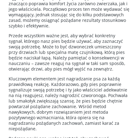
znacząco poprawia komfort życia zarówno zwierzaka, jak i
jego właściciela. Początkowo proces ten może wydawać się
wymagający, jednak stosując się do kilku podstawowych
zasad, możemy osiągnąć pożądane rezultaty stosunkowo
szybko i efektywnie.
Przede wszystkim ważne jest, aby wybrać konkretny
sygnał, którego nasz pies będzie używać, aby zaznaczyć
swoją potrzebę. Może to być dzwoneczek umieszczony
przy drzwiach lub specjalna matę czujnikową, którą pies
będzie naciskał łapą. Należy pamiętać o konsekwencji w
nauczaniu – zawsze reaguj na sygnał w taki sam sposób,
otwierając drzwi, aby pies mógł wyjść na zewnątrz.
Kluczowym elementem jest nagradzanie psa za każdą
prawidłową reakcję. Każdorazowo, gdy pies poprawnie
sygnalizuje swoją potrzebę i ty jako właściciel adekwatnie
na nią reagujesz, należy nagrodzić czworonoga. Pochwała
lub smakołyk zwiększają szansę, że pies będzie chętnie
powtarzał pożądane zachowanie. Wśród metod
nawykowych, dobrym rozwiązaniem jest metoda
pozytywnego wzmacniania, która opiera się na
nagradzaniu pożądanych zachowań, zamiast karać za
niepożądane.